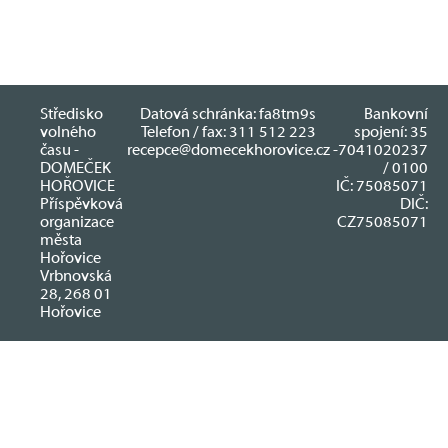
Středisko
Datová schránka: fa8tm9s
Bankovní
volného
Telefon / fax: 311 512 223
spojení: 35
času -
recepce@domecekhorovice.cz
-7041020237
DOMEČEK
/ 0100
HOŘOVICE
IČ: 75085071
Příspěvková
DIČ:
organizace
CZ75085071
města
Hořovice
Vrbnovská
28, 268 01
Hořovice