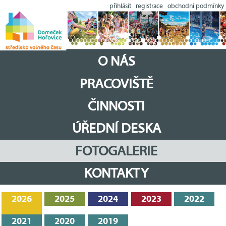
přihlásit
registrace
obchodní podmínky
O NÁS
PRACOVIŠTĚ
ČINNOSTI
ÚŘEDNÍ DESKA
FOTOGALERIE
KONTAKTY
2026
2025
2024
2023
2022
2021
2020
2019