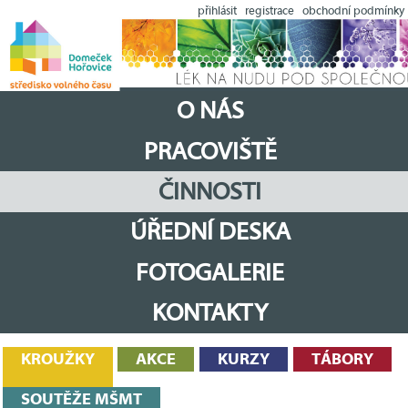
přihlásit
registrace
obchodní podmínky
O NÁS
PRACOVIŠTĚ
ČINNOSTI
ÚŘEDNÍ DESKA
FOTOGALERIE
KONTAKTY
KROUŽKY
AKCE
KURZY
TÁBORY
SOUTĚŽE MŠMT