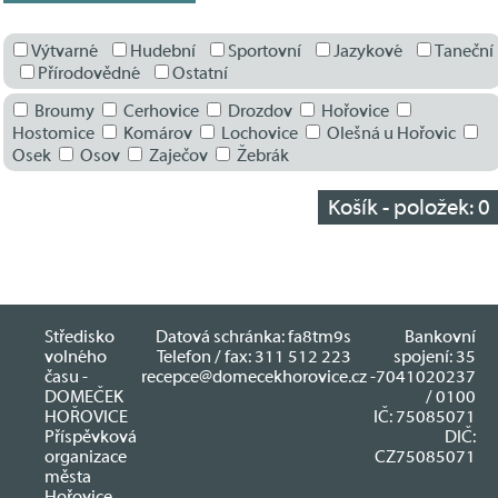
Výtvarné
Hudební
Sportovní
Jazykové
Taneční
Přírodovědné
Ostatní
Broumy
Cerhovice
Drozdov
Hořovice
Hostomice
Komárov
Lochovice
Olešná u Hořovic
Osek
Osov
Zaječov
Žebrák
Košík - položek:
0
Středisko
Datová schránka: fa8tm9s
Bankovní
volného
Telefon / fax: 311 512 223
spojení: 35
času -
recepce@domecekhorovice.cz
-7041020237
DOMEČEK
/ 0100
HOŘOVICE
IČ: 75085071
Příspěvková
DIČ:
organizace
CZ75085071
města
Hořovice