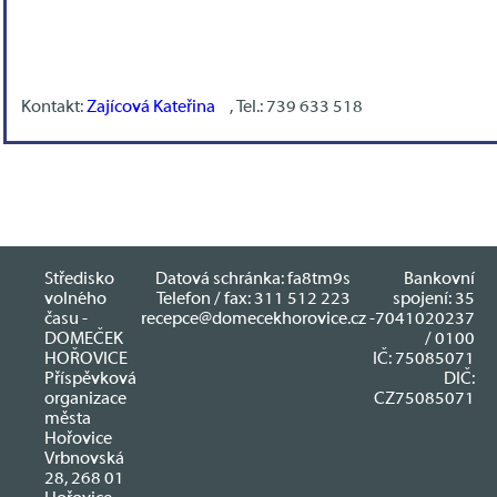
Kontakt:
Zajícová Kateřina
, Tel.: 739 633 518
Středisko
Datová schránka: fa8tm9s
Bankovní
volného
Telefon / fax: 311 512 223
spojení: 35
času -
recepce@domecekhorovice.cz
-7041020237
DOMEČEK
/ 0100
HOŘOVICE
IČ: 75085071
Příspěvková
DIČ:
organizace
CZ75085071
města
Hořovice
Vrbnovská
28, 268 01