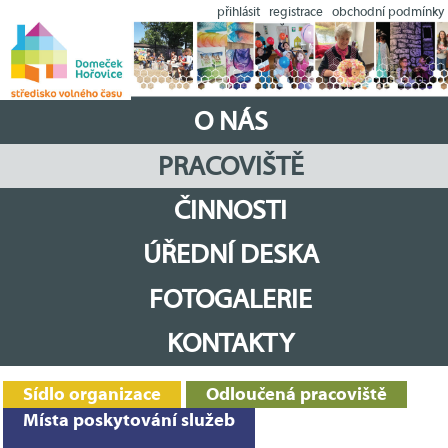
přihlásit
registrace
obchodní podmínky
O NÁS
PRACOVIŠTĚ
ČINNOSTI
ÚŘEDNÍ DESKA
FOTOGALERIE
KONTAKTY
Sídlo organizace
Odloučená pracoviště
Místa poskytování služeb