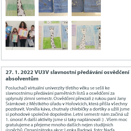
27. 1. 2022 VU3V slavnostní předávání osvědčení
absolventům
Posluchači virtuální univerzity třetího věku se sešli ke
slavnostnímu předávání pamětních listů a osvědčení za
uplynulý zimní semestr. Osvědčení převzali z rukou paní Jany
Šrámkové z Městkého úřadu v Hořovicích, která přišla všechny
pozdravit. Voněla káva, chutnaly chlebíčky a dortíky a užili jsme
si pohodové společné dopoledne. Letní semestr nám začíná už
1. února! A další aktivity jsme si taky naplánovali :) . Všem moc
gratulujeme a přejeme mnoho dalších nejen studijních
úspěchů. Organizátorka akce: Lenka Radová, foto: Naďa