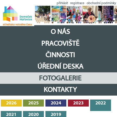
přihlásit
registrace
obchodní podmínky
O NÁS
PRACOVIŠTĚ
ČINNOSTI
ÚŘEDNÍ DESKA
FOTOGALERIE
KONTAKTY
2026
2025
2024
2023
2022
2021
2020
2019