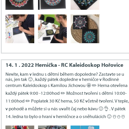
14. 1 . 2022 Hernička - RC Kaleidoskop Hořovice
Nevíte, kam v lednu s dětmi během dopoledne? Zastavte se u
nás, jen tak 🙂 , každý pátek dopledne v herničce v Rodinné
centrum Kaleidoskop s Kamilou Jíchovou 🤩 ✏️ Herna otevřena
každý pátek 9:00 -12:00hod ✏️ Možnost tvoření s dětmi 10:00-
11:00hod ✏️ Poplatek 30 Kč herna, 50 Kč včetně tvoření. V teple,
v pohodě a můžete si u nás uvařit čaj nebo kávu 🙂 👌 . V pátek
14. ledna to bylo o hraní v herničnce a o sněhulácích 🙂 ☃️⛄️☃️