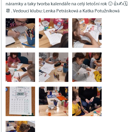
náramky a taky tvorba kalendáře na celý letošní rok 🙂 👍✍️🗓
📆 . Vedoucí klubu: Lenka Petrásková a Katka Potužníková