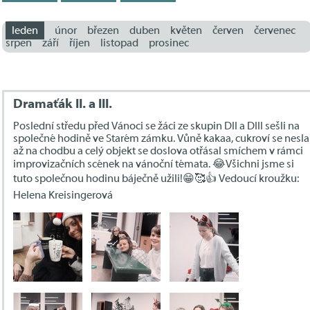
leden
únor
březen
duben
květen
červen
červenec
srpen
září
říjen
listopad
prosinec
Dramaťák II. a III.
Poslední středu před Vánoci se žáci ze skupin DII a DIII sešli na
společné hodině ve Starém zámku. Vůně kakaa, cukroví se nesla
až na chodbu a celý objekt se doslova otřásal smíchem v rámci
improvizačních scének na vánoční témata. 😂Všichni jsme si
tuto společnou hodinu báječně užili!😁🥰👍 Vedoucí kroužku:
Helena Kreisingerová