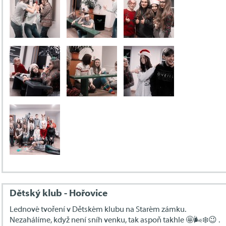
Dětský klub - Hořovice
Lednové tvoření v Dětském klubu na Starém zámku.
Nezahálíme, když není sníh venku, tak aspoň takhle 🤩🌬❄️😉 .