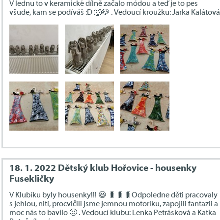
V lednu to v keramické dílně začalo módou a teď je to pes
všude, kam se podíváš :D 🐺🐶 . Vedoucí kroužku: Jarka Kalátová
18. 1. 2022 Dětský klub Hořovice - housenky
Fusekličky
V Klubíku byly housenky!!! 😃 🐛🐛🐛Odpoledne děti pracovaly
s jehlou, nití, procvičili jsme jemnou motoriku, zapojili fantazii a
moc nás to bavilo 🙂 . Vedoucí klubu: Lenka Petrásková a Katka