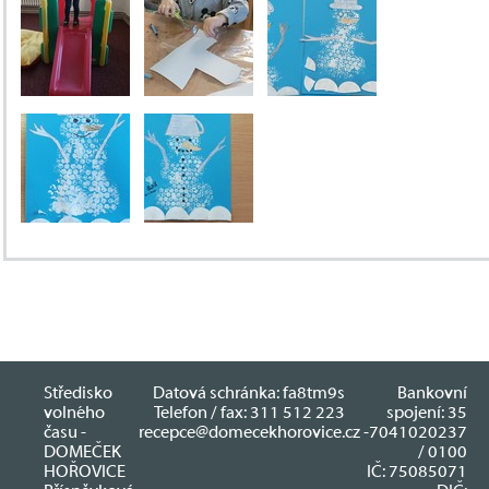
Středisko
Datová schránka: fa8tm9s
Bankovní
volného
Telefon / fax: 311 512 223
spojení: 35
času -
recepce@domecekhorovice.cz
-7041020237
DOMEČEK
/ 0100
HOŘOVICE
IČ: 75085071