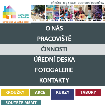
přihlásit
registrace
obchodní podmínky
O NÁS
PRACOVIŠTĚ
ČINNOSTI
ÚŘEDNÍ DESKA
FOTOGALERIE
KONTAKTY
KROUŽKY
AKCE
KURZY
TÁBORY
SOUTĚŽE MŠMT