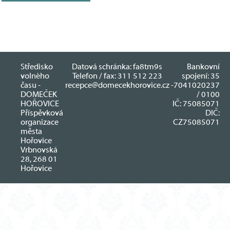
Středisko
Datová schránka: fa8tm9s
Bankovní
volného
Telefon / fax: 311 512 223
spojení: 35
času -
recepce@domecekhorovice.cz
-7041020237
DOMEČEK
/ 0100
HOŘOVICE
IČ: 75085071
Příspěvková
DIČ:
organizace
CZ75085071
města
Hořovice
Vrbnovská
28, 268 01
Hořovice